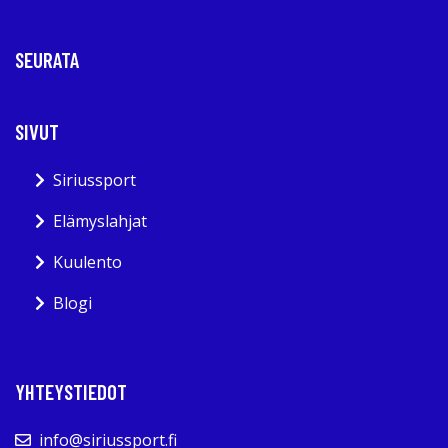
SEURATA
SIVUT
Siriussport
Elämyslahjat
Kuulento
Blogi
YHTEYSTIEDOT
info@siriussport.fi