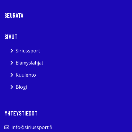
SEURATA
SIVUT
Siriussport
Elämyslahjat
Kuulento
Blogi
YHTEYSTIEDOT
info@siriussport.fi