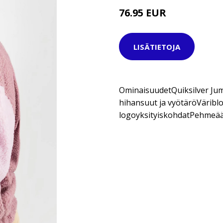
76.95 EUR
LISÄTIETOJA
OminaisuudetQuiksilver Ju
hihansuut ja vyötäröVäriblo
logoyksityiskohdatPehmeää