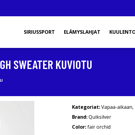
SIRIUSSPORT
ELÄMYSLAHJAT
KUULENT
IGH SWEATER KUVIOTU
tu
Kategoriat:
Vapaa-aikaan
,
Brand:
Quiksilver
Color:
fair orchid