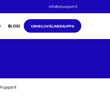
info@siriussport.fi
O
BLOGI
URHEILUVÄLINEKAUPPA
Hupparit