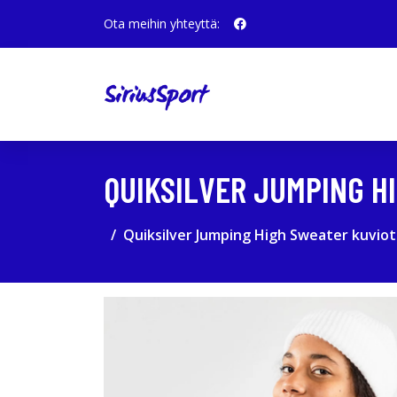
Ota meihin yhteyttä:
QUIKSILVER JUMPING H
Quiksilver Jumping High Sweater kuvio