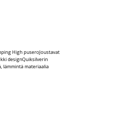
mping High puseroJoustavat
kki designQuiksilverin
, lämmintä materiaalia