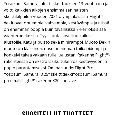
Yosozumi Samurai aloitti skeittauksen 13-vuotiaana ja
voitti kaikkien aikojen ensimmäisen naisten
skeittikilpailun vuoden 2021 olympialaisissa. Flight™-
dekit ovat ohuempia, vahvempia, kestävämpiä ja niissä
on enemmän poppia kuin tavallisissa 7-kerroksisissa
vaahteradekeissä. Tyyli Lauta soveltuu kaikille
alustoille. Katu ja puisto sekä miniramppi. Muoto Dekin
muoto on klassinen: nose on hieman tailia pidempi ja
konkeivi takaa vakaan rullailualustan. Rakenne Flight™-
rakenteessa on ekstra lasikuitukerros kestävyyden ja
popin parantamiseksi. OminaisuudetFlight Pro
Yosozumi Samurai 8.25" skeittidekkiYosozumi Samurai
pro-malliFlight™ rakenneK20 concave
SUOSITELLUT TUOTTEET