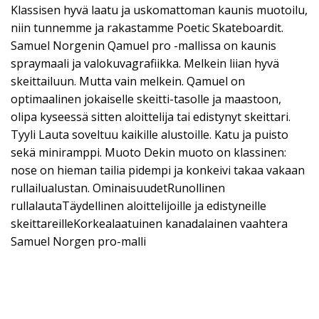
Klassisen hyvä laatu ja uskomattoman kaunis muotoilu,
niin tunnemme ja rakastamme Poetic Skateboardit.
Samuel Norgenin Qamuel pro -mallissa on kaunis
spraymaali ja valokuvagrafiikka. Melkein liian hyvä
skeittailuun. Mutta vain melkein. Qamuel on
optimaalinen jokaiselle skeitti-tasolle ja maastoon,
olipa kyseessä sitten aloittelija tai edistynyt skeittari.
Tyyli Lauta soveltuu kaikille alustoille. Katu ja puisto
sekä miniramppi. Muoto Dekin muoto on klassinen:
nose on hieman tailia pidempi ja konkeivi takaa vakaan
rullailualustan. OminaisuudetRunollinen
rullalautaTäydellinen aloittelijoille ja edistyneille
skeittareilleKorkealaatuinen kanadalainen vaahtera
Samuel Norgen pro-malli