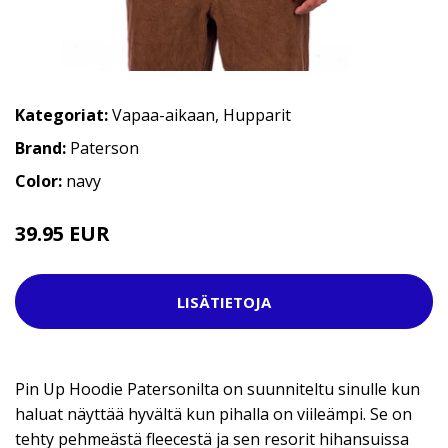
Kategoriat:
Vapaa-aikaan
,
Hupparit
Brand:
Paterson
Color:
navy
39.95 EUR
69.95 EUR
LISÄTIETOJA
Pin Up Hoodie Patersonilta on suunniteltu sinulle kun
haluat näyttää hyvältä kun pihalla on viileämpi. Se on
tehty pehmeästä fleecestä ja sen resorit hihansuissa