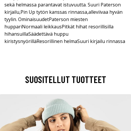
sekä helmassa parantavat istuvuutta. Suuri Paterson
kirjailu,Pin Up tytön kanssas rinnassa,alleviivaa hyvän
tyylin. OminaisuudetPaterson miesten
huppariNormaali leikkausPitkät hihat resorillisilla
hihansuillaSäädettävä huppu
kiristysnyörilläResorillinen helmaSuuri kirjailu rinnassa
SUOSITELLUT TUOTTEET