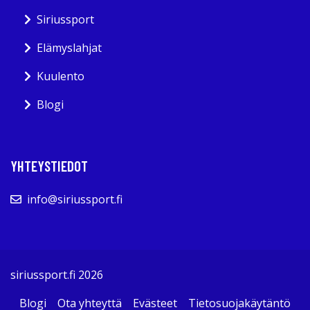
Siriussport
Elämyslahjat
Kuulento
Blogi
YHTEYSTIEDOT
info@siriussport.fi
siriussport.fi 2026
Blogi
Ota yhteyttä
Evästeet
Tietosuojakäytäntö