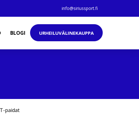
info@siriussport.fi
O
BLOGI
URHEILUVÄLINEKAUPPA
T-paidat