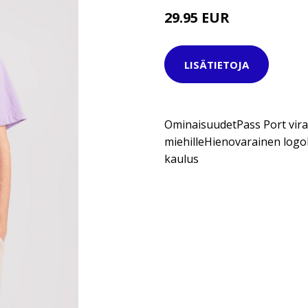
29.95 EUR
39.95 EUR
LISÄTIETOJA
OminaisuudetPass Port viral
miehilleHienovarainen logok
kaulus