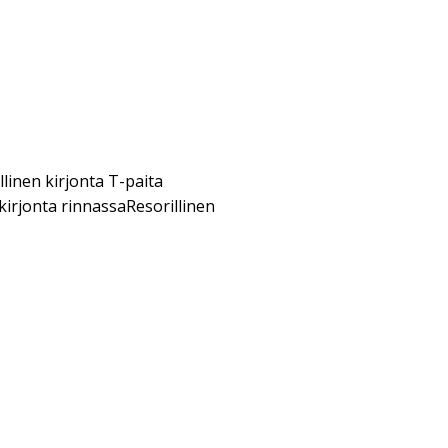
linen kirjonta T-paita
irjonta rinnassaResorillinen