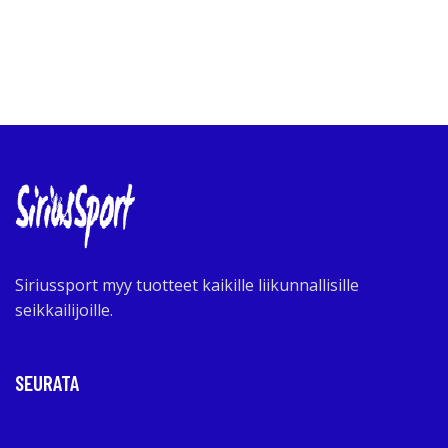
Siriussport myy tuotteet kaikille liikunnallisille
seikkailijoille.
SEURATA