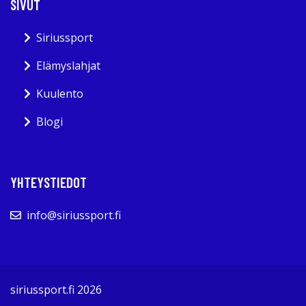
SIVUT
Siriussport
Elämyslahjat
Kuulento
Blogi
YHTEYSTIEDOT
info@siriussport.fi
siriussport.fi 2026