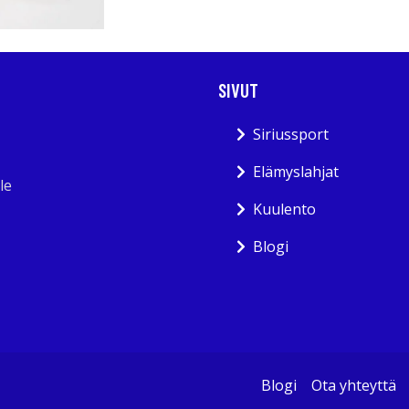
SIVUT
Siriussport
Elämyslahjat
le
Kuulento
Blogi
Blogi
Ota yhteyttä