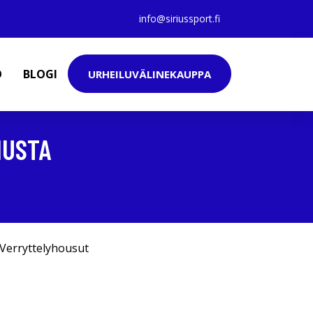
info@siriussport.fi
O
BLOGI
URHEILUVÄLINEKAUPPA
MUSTA
Verryttelyhousut