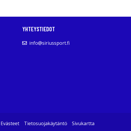
YHTEYSTIEDOT
info@siriussport.fi
Evästeet
Tietosuojakäytäntö
Sivukartta