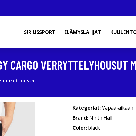
SIRIUSSPORT
ELÄMYSLAHJAT
KUULENT
GGY CARGO VERRYTTELYHOUSUT 
lyhousut musta
Kategoriat:
Vapaa-aikaan
,
Brand:
Ninth Hall
Color:
black