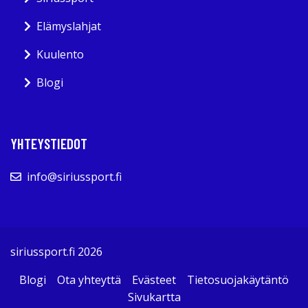
Elämyslahjat
Kuulento
Blogi
YHTEYSTIEDOT
info@siriussport.fi
siriussport.fi 2026
Blogi
Ota yhteyttä
Evästeet
Tietosuojakäytäntö
Sivukartta