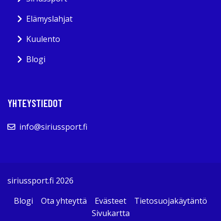
Elämyslahjat
Kuulento
Blogi
YHTEYSTIEDOT
info@siriussport.fi
siriussport.fi 2026
Blogi
Ota yhteyttä
Evästeet
Tietosuojakäytäntö
Sivukartta