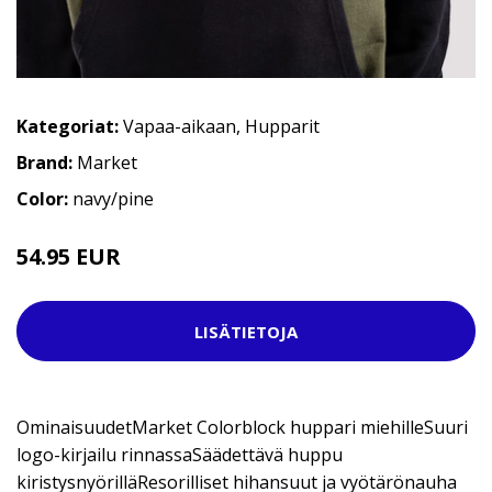
Kategoriat:
Vapaa-aikaan
,
Hupparit
Brand:
Market
Color:
navy/pine
54.95 EUR
119.95 EUR
LISÄTIETOJA
OminaisuudetMarket Colorblock huppari miehilleSuuri
logo-kirjailu rinnassaSäädettävä huppu
kiristysnyörilläResorilliset hihansuut ja vyötärönauha