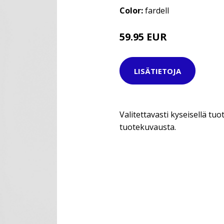
Color:
fardell
59.95 EUR
74.95 EUR
LISÄTIETOJA
Valitettavasti kyseisellä tuot
tuotekuvausta.