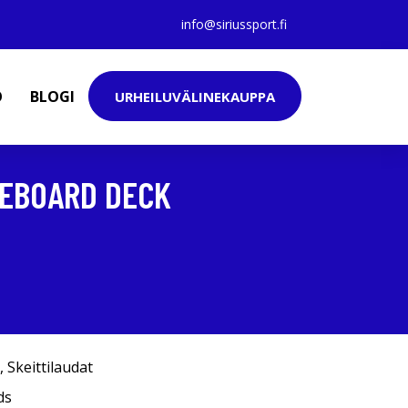
info@siriussport.fi
O
BLOGI
URHEILUVÄLINEKAUPPA
TEBOARD DECK
,
Skeittilaudat
ds