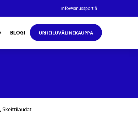
info@siriussport.fi
O
BLOGI
URHEILUVÄLINEKAUPPA
,
Skeittilaudat