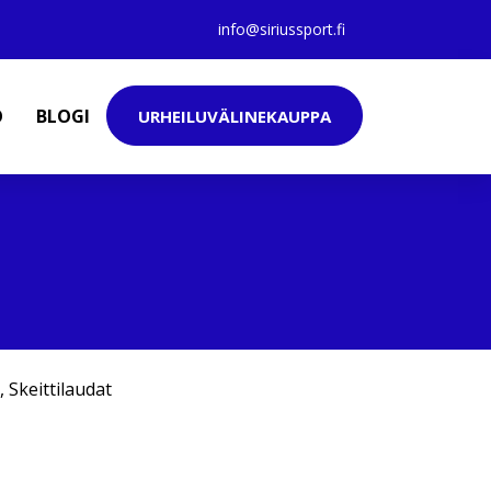
info@siriussport.fi
O
BLOGI
URHEILUVÄLINEKAUPPA
,
Skeittilaudat