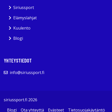
Siriussport
Elämyslahjat
Kuulento
Blogi
YHTEYSTIEDOT
info@siriussport.fi
siriussport.fi 2026
Blogi
Ota yhteyttä
Evästeet
Tietosuojakäytäntö