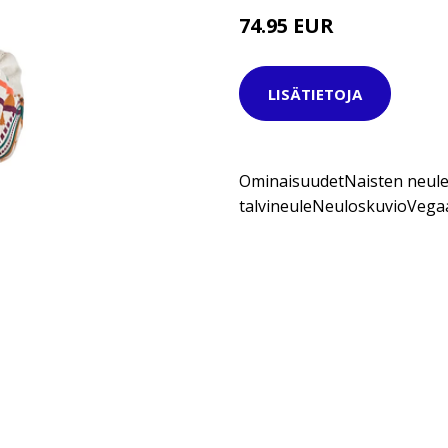
74.95 EUR
LISÄTIETOJA
OminaisuudetNaisten neule 
talvineuleNeuloskuvioVega