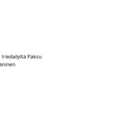
Iriedailyltä Paksu
aninen