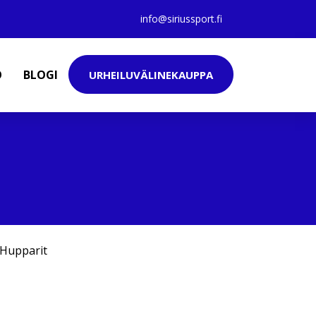
info@siriussport.fi
O
BLOGI
URHEILUVÄLINEKAUPPA
Hupparit