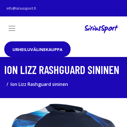
info@siriussport.fi
URHEILUVÄLINEKAUPPA
ION LIZZ RASHGUARD SININEN
Ion Lizz Rashguard sininen