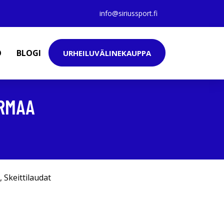
info@siriussport.fi
O
BLOGI
URHEILUVÄLINEKAUPPA
ARMAA
,
Skeittilaudat