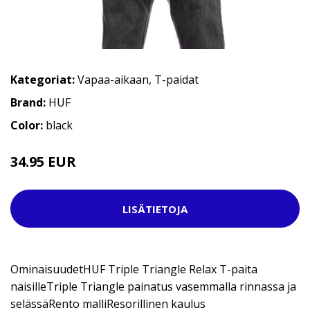
Kategoriat:
Vapaa-aikaan
,
T-paidat
Brand:
HUF
Color:
black
34.95 EUR
42.95 EUR
LISÄTIETOJA
OminaisuudetHUF Triple Triangle Relax T-paita
naisilleTriple Triangle painatus vasemmalla rinnassa ja
selässäRento malliResorillinen kaulus