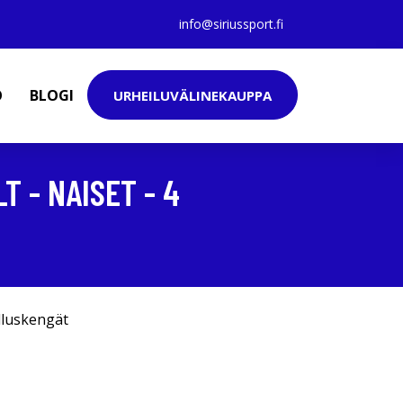
info@siriussport.fi
O
BLOGI
URHEILUVÄLINEKAUPPA
 - NAISET - 4
lluskengät