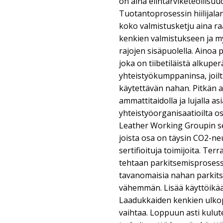
on aina elintarviketeollisuu
Tuotantoprosessin hiilijala
koko valmistusketju aina ra
kenkien valmistukseen ja my
rajojen sisäpuolella. Ainoa
joka on tiibetiläistä alkupe
yhteistyökumppaninsa, joil
käytettävän nahan. Pitkän a
ammattitaidolla ja lujalla as
yhteistyöorganisaatioilta o
Leather Working Groupin ser
joista osa on täysin CO2-ne
sertifioituja toimijoita. Ter
tehtaan parkitsemisprosessi
tavanomaisia nahan parkit
vähemmän. Lisää käyttöikä
Laadukkaiden kenkien ulkop
vaihtaa. Loppuun asti kulute