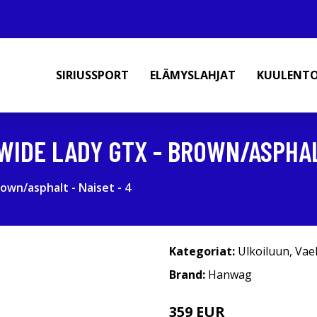
SIRIUSSPORT
ELÄMYSLAHJAT
KUULENT
IDE LADY GTX - BROWN/ASPHALT
wn/asphalt - Naiset - 4
Kategoriat:
Ulkoiluun
,
Vae
Brand:
Hanwag
359 EUR