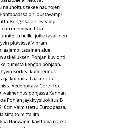
päristölle aiheituvat
tu nauhoitus tekee nauhojen
a kantapäässä on joustavampi
utta. Kengissä on leveämpi
ssä on enemmän tilaa
unniteltu heille, joille tavallinen
 Hyvin pitävässä Vibram
 laajempi tasainen alue
n askelluksen. Pohjan kuvionti
akertumista kengän pohjaan.
in hyvin Korkea kumireunus
tä ja kolhuilta Laakeroitu
ämistä Vedenpitävä Gore-Tex-
o -vaimennus pohjassa Kannan
oa Pohjan jäykkyysluokitus B
210cm Valmistettu Euroopassa,
isilta toimittajilta
ahkaa Hanwagin käyttämä nahka