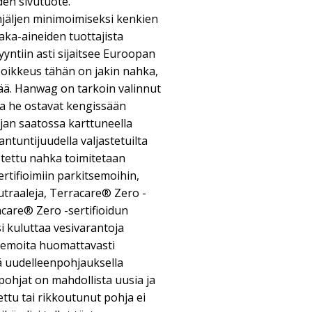
den sivutuote.
njäljen minimoimiseksi kenkien
aka-aineiden tuottajista
yntiin asti sijaitsee Euroopan
 poikkeus tähän on jakin nahka,
rää. Hanwag on tarkoin valinnut
ta he ostavat kengissään
jan saatossa karttuneella
iantuntijuudella valjastetuilta
stettu nahka toimitetaan
tifioimiin parkitsemoihin,
utraaleja, Terracare® Zero -
racare® Zero -sertifioidun
 kuluttaa vesivarantoja
semoita huomattavasti
ä uudelleenpohjauksella
ohjat on mahdollista uusia ja
ttu tai rikkoutunut pohja ei