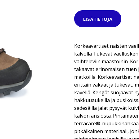
LISÄTIETOJA
Korkeavartiset naisten vael
kalvolla Tukevat vaelluskeng
vaihteleviin maastoihin. Kor
takaavat erinomaisen tuen 
matkoilla. Korkeavartiset n
erittäin vakaat ja tukevat, 
kävellä. Kengät suojaavat h
hakkuuaukeilla ja pusikoiss
sadesäillä jalat pysyvät ku
kalvon ansiosta. Pintamater
terracare®-nupukkinahkaa. 
pitkäikäinen materiaali, jo