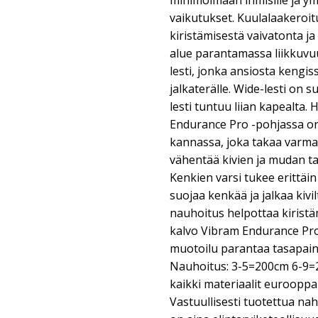
minimoimaan ihmisille ja ym
vaikutukset. Kuulalaakeroi
kiristämisestä vaivatonta j
alue parantamassa liikkuvu
lesti, jonka ansiosta kengi
jalkaterälle. Wide-lesti on su
lesti tuntuu liian kapealta.
Endurance Pro -pohjassa on
kannassa, joka takaa varma
vähentää kivien ja mudan t
Kenkien varsi tukee erittä
suojaa kenkää ja jalkaa kivil
nauhoitus helpottaa kirist
kalvo Vibram Endurance Pr
muotoilu parantaa tasapain
Nauhoitus: 3-5=200cm 6-9=
kaikki materiaalit eurooppala
Vastuullisesti tuotettua n