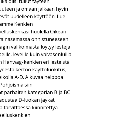
kä olisi tullut täyteen.
uuteen ja omaan jalkaan hyvin
vät uudelleen käyttöön. Lue
tamme Kenkien
aelluskenkäsi huolella Oikean
avainasemassa onnistuneeseen
in valikoimasta löytyy lestejä
apeille, leveille kuin vaivasenluilla
n Hanwag-kenkien eri lesteistä.
ydestä kertoo käyttöluokitus,
ikolla A-D. A kuvaa helppoa
Pohjoismaisiin
t parhaiten kategorian B ja BC
 edustaa D-luokan jäykät
a tarvittaessa kiinnitettyä
aelluskenkien