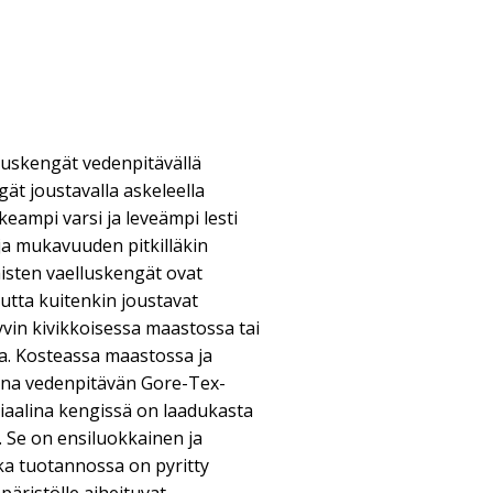
luskengät vedenpitävällä
ät joustavalla askeleella
keampi varsi ja leveämpi lesti
ja mukavuuden pitkilläkin
aisten vaelluskengät ovat
mutta kuitenkin joustavat
yvin kivikkoisessa maastossa tai
a. Kosteassa maastossa ja
ivina vedenpitävän Gore-Tex-
iaalina kengissä on laadukasta
Se on ensiluokkainen ja
nka tuotannossa on pyritty