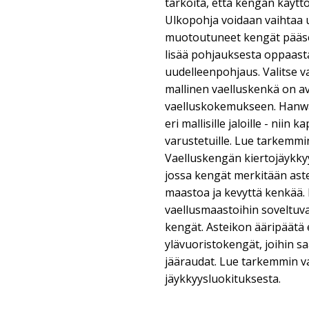
tarkoita, että kengän käyttöi
Ulkopohja voidaan vaihtaa 
muotoutuneet kengät pääse
lisää pohjauksesta oppaas
uudelleenpohjaus. Valitse v
mallinen vaelluskenkä on 
vaelluskokemukseen. Hanwag
eri mallisille jaloille - niin k
varustetuille. Lue tarkemmi
Vaelluskengän kiertojäykky
jossa kengät merkitään aste
maastoa ja kevyttä kenkää. 
vaellusmaastoihin soveltuva
kengät. Asteikon ääripäätä
ylävuoristokengät, joihin sa
jääraudat. Lue tarkemmin v
jäykkyysluokituksesta.