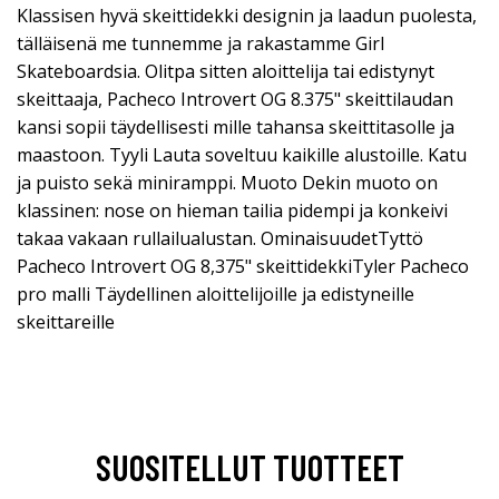
Klassisen hyvä skeittidekki designin ja laadun puolesta,
tälläisenä me tunnemme ja rakastamme Girl
Skateboardsia. Olitpa sitten aloittelija tai edistynyt
skeittaaja, Pacheco Introvert OG 8.375" skeittilaudan
kansi sopii täydellisesti mille tahansa skeittitasolle ja
maastoon. Tyyli Lauta soveltuu kaikille alustoille. Katu
ja puisto sekä miniramppi. Muoto Dekin muoto on
klassinen: nose on hieman tailia pidempi ja konkeivi
takaa vakaan rullailualustan. OminaisuudetTyttö
Pacheco Introvert OG 8,375" skeittidekkiTyler Pacheco
pro malli Täydellinen aloittelijoille ja edistyneille
skeittareille
SUOSITELLUT TUOTTEET