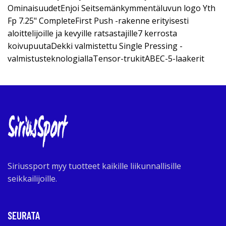
OminaisuudetEnjoi Seitsemänkymmentäluvun logo Yth
Fp 7.25" CompleteFirst Push -rakenne erityisesti
aloittelijoille ja kevyille ratsastajille7 kerrosta
koivupuutaDekki valmistettu Single Pressing -
valmistusteknologiallaTensor-trukitABEC-5-laakerit
Siriussport myy tuotteet kaikille liikunnallisille
seikkailijoille.
SEURATA