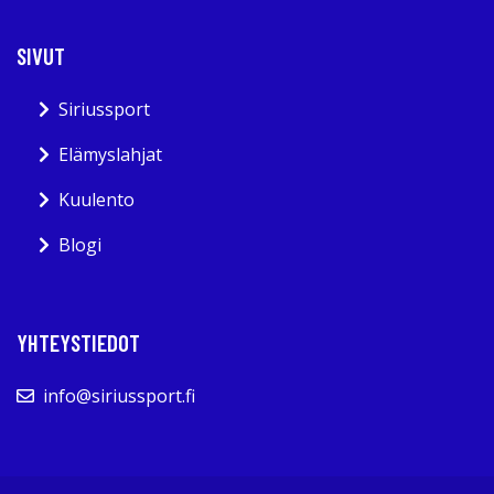
SIVUT
Siriussport
Elämyslahjat
Kuulento
Blogi
YHTEYSTIEDOT
info@siriussport.fi