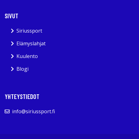
SIVUT
Siriussport
Elämyslahjat
Kuulento
Blogi
YHTEYSTIEDOT
info@siriussport.fi