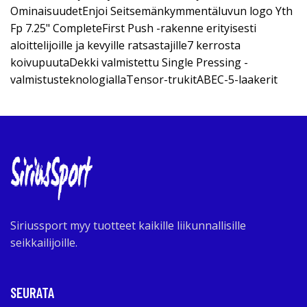
OminaisuudetEnjoi Seitsemänkymmentäluvun logo Yth
Fp 7.25" CompleteFirst Push -rakenne erityisesti
aloittelijoille ja kevyille ratsastajille7 kerrosta
koivupuutaDekki valmistettu Single Pressing -
valmistusteknologiallaTensor-trukitABEC-5-laakerit
Siriussport myy tuotteet kaikille liikunnallisille
seikkailijoille.
SEURATA