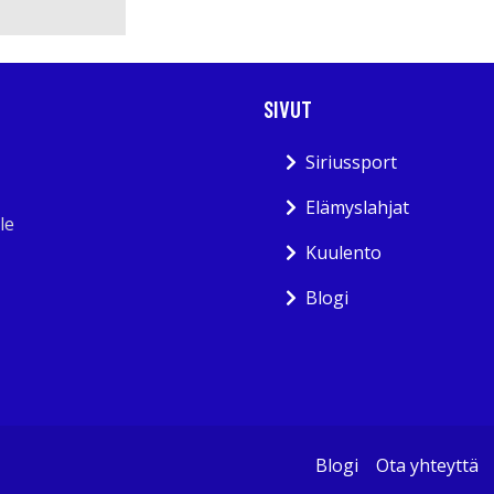
SIVUT
Siriussport
Elämyslahjat
le
Kuulento
Blogi
Blogi
Ota yhteyttä