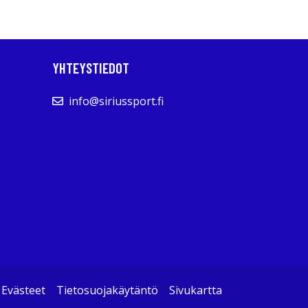
YHTEYSTIEDOT
info@siriussport.fi
Evästeet
Tietosuojakäytäntö
Sivukartta