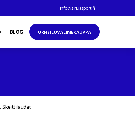
info@siriussport.fi
O
BLOGI
URHEILUVÄLINEKAUPPA
,
Skeittilaudat