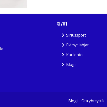
SIVUT
Siriussport
Elämyslahjat
le
Kuulento
Blogi
Blogi
Ota yhteyttä