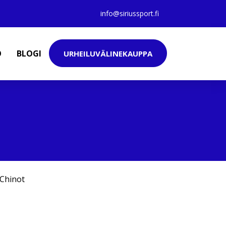
info@siriussport.fi
O
BLOGI
URHEILUVÄLINEKAUPPA
Chinot