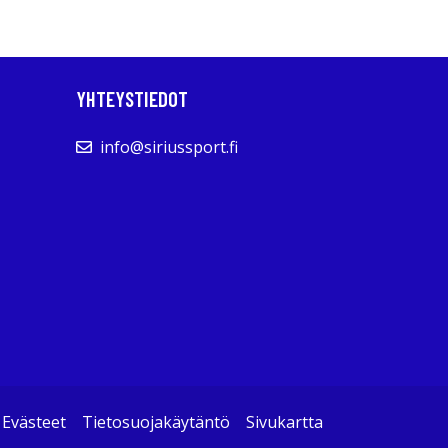
YHTEYSTIEDOT
info@siriussport.fi
Evästeet
Tietosuojakäytäntö
Sivukartta