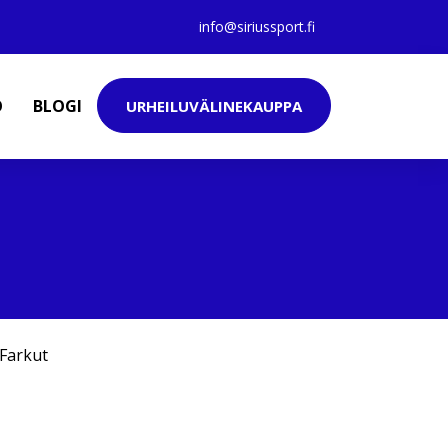
info@siriussport.fi
O
BLOGI
URHEILUVÄLINEKAUPPA
Farkut