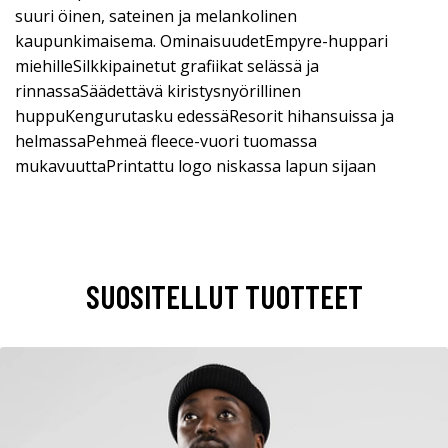
suuri öinen, sateinen ja melankolinen
kaupunkimaisema. OminaisuudetEmpyre-huppari
miehilleSilkkipainetut grafiikat selässä ja
rinnassaSäädettävä kiristysnyörillinen
huppuKengurutasku edessäResorit hihansuissa ja
helmassaPehmeä fleece-vuori tuomassa
mukavuuttaPrintattu logo niskassa lapun sijaan
SUOSITELLUT TUOTTEET