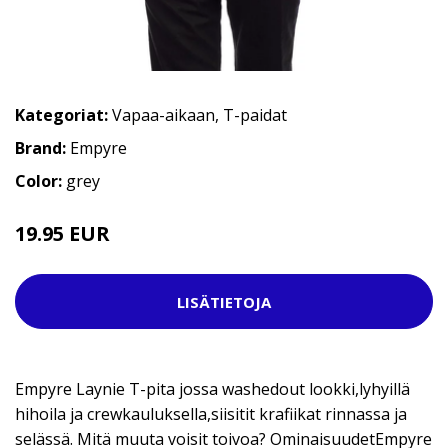
Kategoriat:
Vapaa-aikaan
,
T-paidat
Brand:
Empyre
Color:
grey
19.95 EUR
24.95 EUR
LISÄTIETOJA
Empyre Laynie T-pita jossa washedout lookki,lyhyillä
hihoila ja crewkauluksella,siisitit krafiikat rinnassa ja
selässä. Mitä muuta voisit toivoa? OminaisuudetEmpyre