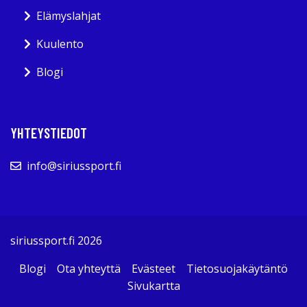
Elämyslahjat
Kuulento
Blogi
YHTEYSTIEDOT
info@siriussport.fi
siriussport.fi 2026
Blogi
Ota yhteyttä
Evästeet
Tietosuojakäytäntö
Sivukartta