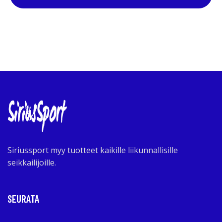
Siriussport myy tuotteet kaikille liikunnallisille
seikkailijoille.
SEURATA