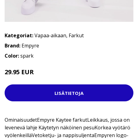
Kategoriat:
Vapaa-aikaan
,
Farkut
Brand:
Empyre
Color:
spark
29.95 EUR
54.95 EUR
LISÄTIETOJA
OminaisuudetEmpyre Kaytee farkutLeikkaus, jossa on
levenevä lahje Käytetyn näköinen pesuKorkea vyötärö
vyölenkeilläVetoketju- ja nappisuljentaEmpyren logo-