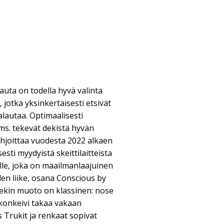
auta on todella hyvä valinta
lle, jotka yksinkertaisesti etsivät
alautaa. Optimaalisesti
yms. tekevät dekistä hyvän
 lahjoittaa vuodesta 2022 alkaen
esti myydyistä skeittilaitteista
ölle, joka on maailmanlaajuinen
iden liike, osana Conscious by
ekin muoto on klassinen: nose
 konkeivi takaa vakaan
 Trukit ja renkaat sopivat