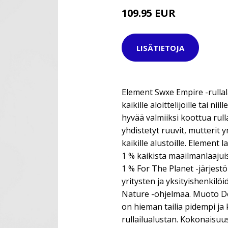
109.95 EUR
LISÄTIETOJA
Element Swxe Empire -rullal
kaikille aloittelijoille tai nii
hyvää valmiiksi koottua rull
yhdistetyt ruuvit, mutterit 
kaikille alustoille. Element
1 % kaikista maailmanlaajuis
1 % For The Planet -järjest
yritysten ja yksityishenkilö
Nature -ohjelmaa. Muoto D
on hieman tailia pidempi ja
rullailualustan. Kokonaisuus