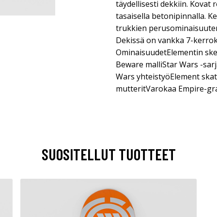
täydellisesti dekkiin. Kovat
tasaisella betonipinnalla. 
trukkien perusominaisuuten
Dekissä on vankka 7-kerro
OminaisuudetElementin skei
Beware malliStar Wars -sar
Wars yhteistyöElement skat
mutteritVarokaa Empire-gra
SUOSITELLUT TUOTTEET