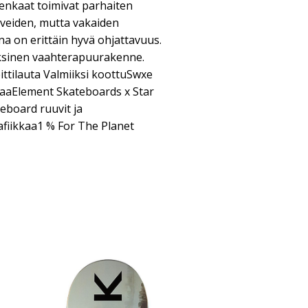
 renkaat toimivat parhaiten
Keveiden, mutta vakaiden
a on erittäin hyvä ohjattavuus.
ksinen vaahterapuurakenne.
ttilauta Valmiiksi koottuSwxe
jaaElement Skateboards x Star
eboard ruuvit ja
fiikkaa1 % For The Planet