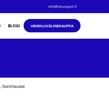
info@siriussport.fi
O
BLOGI
URHEILUVÄLINEKAUPPA
,
Skeittilaudat