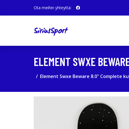
Ota meihin yhteyttä:
ELEMENT SWXE BEWARE
Element Swxe Beware 8.0" Complete ku