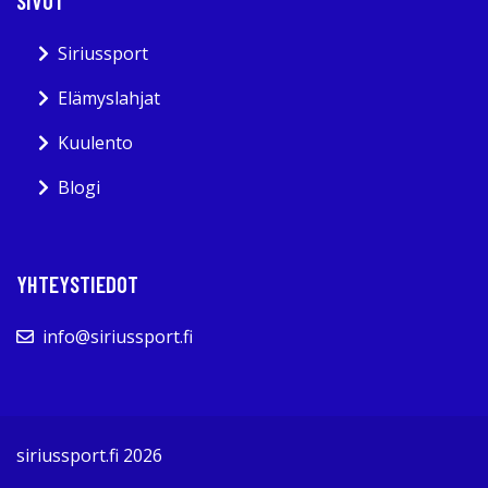
SIVUT
Siriussport
Elämyslahjat
Kuulento
Blogi
YHTEYSTIEDOT
info@siriussport.fi
siriussport.fi 2026