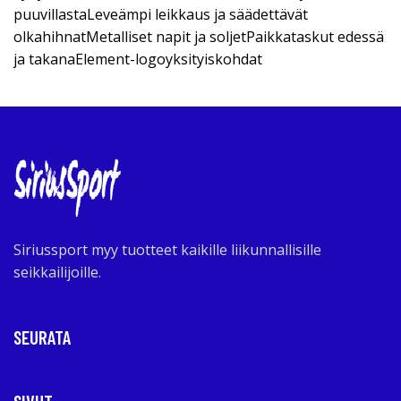
puuvillastaLeveämpi leikkaus ja säädettävät
olkahihnatMetalliset napit ja soljetPaikkataskut edessä
ja takanaElement-logoyksityiskohdat
Siriussport myy tuotteet kaikille liikunnallisille
seikkailijoille.
SEURATA