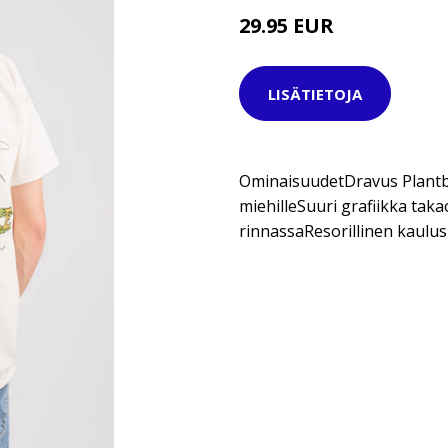
29.95 EUR
LISÄTIETOJA
OminaisuudetDravus Plantba
miehilleSuuri grafiikka taka
rinnassaResorillinen kaulus