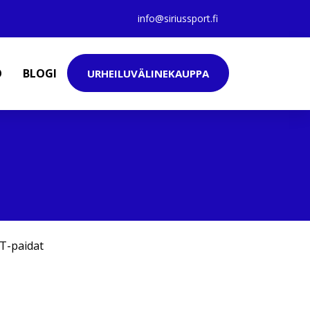
info@siriussport.fi
O
BLOGI
URHEILUVÄLINEKAUPPA
T-paidat