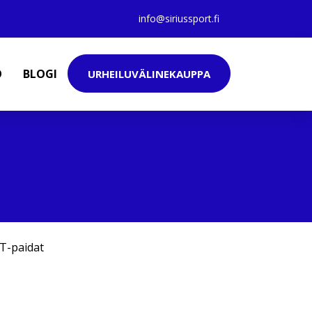
info@siriussport.fi
O
BLOGI
URHEILUVÄLINEKAUPPA
T-paidat