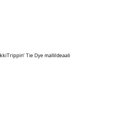
iTrippin’ Tie Dye malliIdeaali