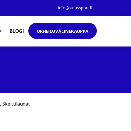
info@siriussport.fi
O
BLOGI
URHEILUVÄLINEKAUPPA
,
Skeittilaudat