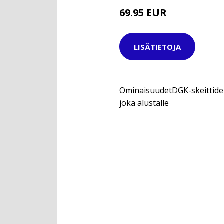
69.95 EUR
LISÄTIETOJA
OminaisuudetDGK-skeittidekk
joka alustalle