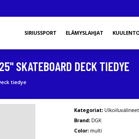
SIRIUSSPORT
ELÄMYSLAHJAT
KUULENT
8.25" SKATEBOARD DECK TIEDYE
Deck tiedye
Kategoriat:
Ulkoiluvälineet
Brand:
DGK
Color:
multi