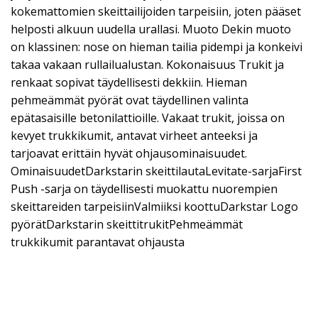
kokemattomien skeittailijoiden tarpeisiin, joten pääset
helposti alkuun uudella urallasi. Muoto Dekin muoto
on klassinen: nose on hieman tailia pidempi ja konkeivi
takaa vakaan rullailualustan. Kokonaisuus Trukit ja
renkaat sopivat täydellisesti dekkiin. Hieman
pehmeämmät pyörät ovat täydellinen valinta
epätasaisille betonilattioille. Vakaat trukit, joissa on
kevyet trukkikumit, antavat virheet anteeksi ja
tarjoavat erittäin hyvät ohjausominaisuudet.
OminaisuudetDarkstarin skeittilautaLevitate-sarjaFirst
Push -sarja on täydellisesti muokattu nuorempien
skeittareiden tarpeisiinValmiiksi koottuDarkstar Logo
pyörätDarkstarin skeittitrukitPehmeämmät
trukkikumit parantavat ohjausta