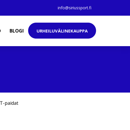
info@siriussport.fi
O
BLOGI
URHEILUVÄLINEKAUPPA
T-paidat