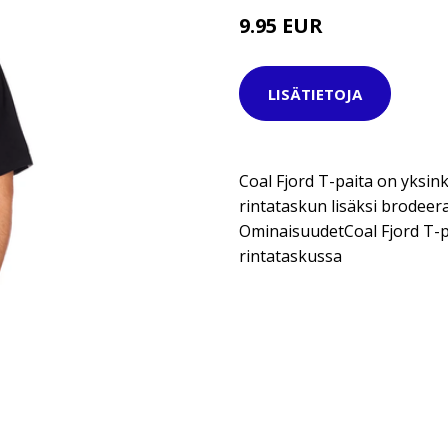
9.95 EUR
29.95 EUR
LISÄTIETOJA
Coal Fjord T-paita on yksink
rintataskun lisäksi brodeer
OminaisuudetCoal Fjord T-p
rintataskussa