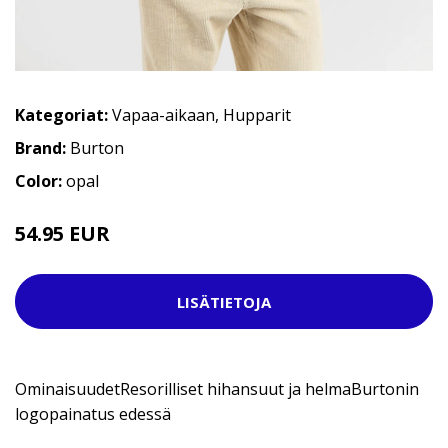
Kategoriat:
Vapaa-aikaan
,
Hupparit
Brand:
Burton
Color:
opal
54.95 EUR
64.95 EUR
LISÄTIETOJA
OminaisuudetResorilliset hihansuut ja helmaBurtonin
logopainatus edessä