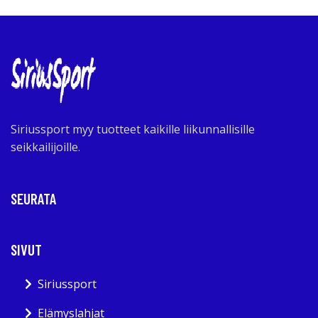
Siriussport myy tuotteet kaikille liikunnallisille
seikkailijoille.
SEURATA
SIVUT
Siriussport
Elämyslahjat