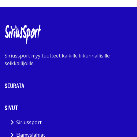
Siriussport myy tuotteet kaikille liikunnallisille
seikkailijoille.
SEURATA
SIVUT
Siriussport
Elämyslahjat