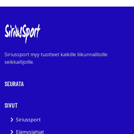
Siriussport myy tuotteet kaikille liikunnallisille
seikkailijoille.
SEURATA
SIVUT
Siriussport
Elämyslahjat