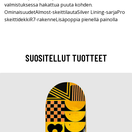
valmistuksessa hakattua puuta kohden.
OminaisuudetAlmost-skeittilautaSilver Lining-sarjaPro
skeittidekkiR7-rakenneLisäpoppia pienellä painolla
SUOSITELLUT TUOTTEET