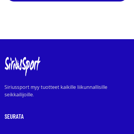
Siriussport myy tuotteet kaikille liikunnallisille
seikkailijoille.
SEURATA