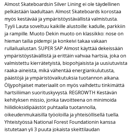
Almost Skateboardsin Silver Lining ei ole täydellinen
pelkästään laadultaan. Almost Skateboards korostaa
myös kestävää ja ympäristöystävällistä valmistusta.
Tyyli Lauta soveltuu kaikille alustoille: kadulle, parkkiin
ja rampille. Muoto Dekin muoto on klassikko: nose on
hieman tailia pidempi ja konkeivi takaa vakaan
rullailualustan. SUPER SAP Almost käyttää dekeissään
ympäristöystävällistä ja erittäin vahvaa hartsia, joka on
valmistettu kierrätetyistä, biopohjaisista ja uusiutuvista
raaka-aineista, mikä vähentää energiankulutusta,
päästöjä ja ympäristövaikutuksia tuotannon aikana.
Öljypohjaiset materiaalit on myös vaihdettu tinkimättä
hartsiliiman suorituskyvystä. REGROWTH Kestävän
kehityksen missio, jonka tavoitteena on minimoida
hiilidioksidipäästöt puhtaalla tuotannolla,
oikeudenmukaisilla työoloilla ja yhteisöllisellä tuella.
Yhteistyössä National Forest Foundationin kanssa
istutetaan yli 3 puuta jokaista skeittilaudan