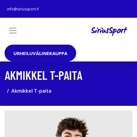
info@siriussport.fi
URHEILUVÄLINEKAUPPA
AKMIKKEL T-PAITA
Akmikkel T-paita